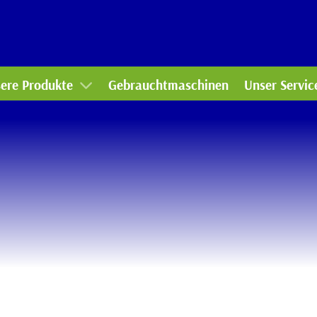
mmunaltechnik
Werkstatt
rtentechnik
Ersatzteile-
ere Produkte
Gebrauchtmaschinen
Unser Servic