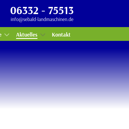
06332 - 75513
Termine
info@sebald-landmaschinen.de
Miete
Lager
e
Aktuelles
Kontakt