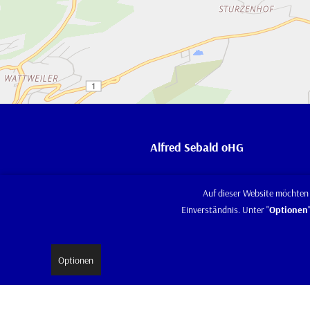
Alfred Sebald oHG
Jakob-Leyser-Straße 5 – 8
Auf dieser Website möchten 
66482 Zweibrücken
Einverständnis. Unter "
Optionen
Tel.:
06332 / 75513
Fax.:
06332 / 15614
Optionen
info@sebald-
Mail:
landmaschinen.de