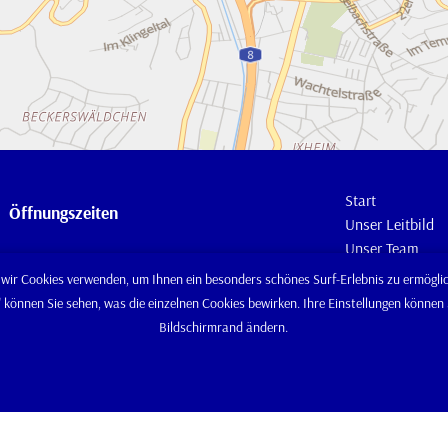
Start
Öffnungszeiten
Unser Leitbild
Unser Team
Montag – Donnerstag
Unsere
wir Cookies verwenden, um Ihnen ein besonders schönes Surf-Erlebnis zu ermöglic
08:00 Uhr bis 12:00 | 13:00 Uhr bis 16:45
Firmengeschich
" können Sie sehen, was die einzelnen Cookies bewirken. Ihre Einstellungen könne
Uhr
Arbeiten bei uns
Bildschirmrand ändern.
Bildergalerie
Freitag
Landtechnik
08:00 Uhr bis 12:00 | 13:00 Uhr bis 16:30
Kommunaltechn
Uhr
Gartentechnik