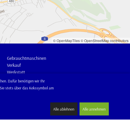
© OpenMapTiles
© OpenStreetMap contributors
Gebrauchtmaschinen
Verkauf
Werkstatt
Ersatzteile-Lager
hen. Dafür benötigen wir Ihr
te
News
n Sie stets über das Kekssymbol am
Aktionen
Termine
Miete
Alle ablehnen
Alle annehmen
ik
Kontakt