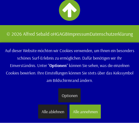
© 2026 Alfred Sebald oHG
AGB
Impressum
Datenschutzerklärung
Auf dieser Website möchten wir Cookies verwenden, um Ihnen ein besonders
schönes Surf-Erlebnis zu ermöglichen. Dafür benötigen wir Ihr
Einverständnis. Unter "
Optionen
" können Sie sehen, was die einzelnen
Cookies bewirken. Ihre Einstellungen können Sie stets über das Kekssymbol
am Bildschirmrand ändern.
Optionen
Alle ablehnen
Alle annehmen