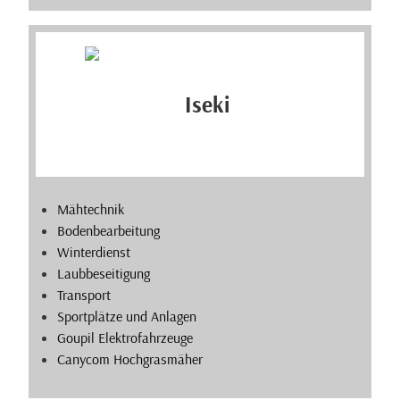
Mähtechnik
Bodenbearbeitung
Winterdienst
Laubbeseitigung
Transport
Sportplätze und Anlagen
Goupil Elektrofahrzeuge
Canycom Hochgrasmäher