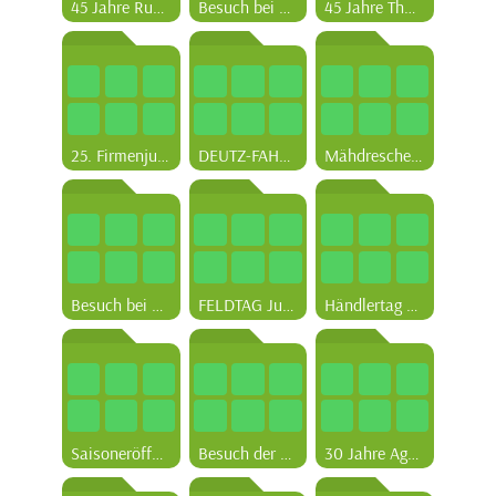
45 Jahre Rudi Sehy
Besuch bei der Zweibrücker Tafel Heilig Kreuz
45 Jahre Thomas Oberer
25. Firmenjubiläum Reiner Krebs
DEUTZ-FAHR Road-Show 2022
Mähdrescher: Von grün in schwarz
Besuch bei der Firma Kramp
FELDTAG Juni 2024
Händlertag 2025
Saisoneröffnung April 2025
Besuch der Messe Forst Live 2025
30 Jahre Agrotron