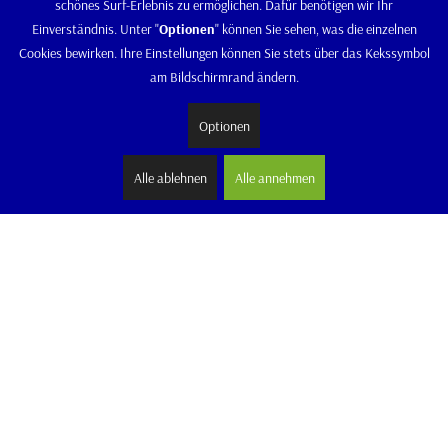
schönes Surf-Erlebnis zu ermöglichen. Dafür benötigen wir Ihr
Einverständnis. Unter "
Optionen
" können Sie sehen, was die einzelnen
Cookies bewirken. Ihre Einstellungen können Sie stets über das Kekssymbol
am Bildschirmrand ändern.
Optionen
Alle ablehnen
Alle annehmen