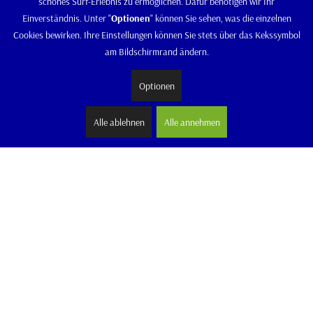
schönes Surf-Erlebnis zu ermöglichen. Dafür benötigen wir Ihr
Einverständnis. Unter "
Optionen
" können Sie sehen, was die einzelnen
Cookies bewirken. Ihre Einstellungen können Sie stets über das Kekssymbol
am Bildschirmrand ändern.
Optionen
Alle ablehnen
Alle annehmen