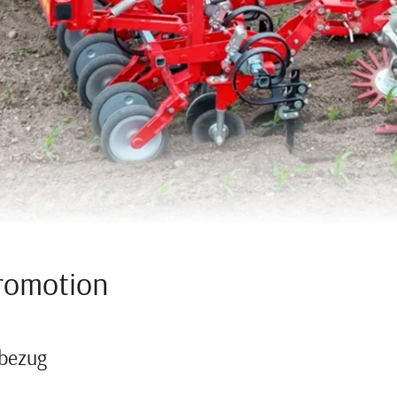
romotion
hbezug