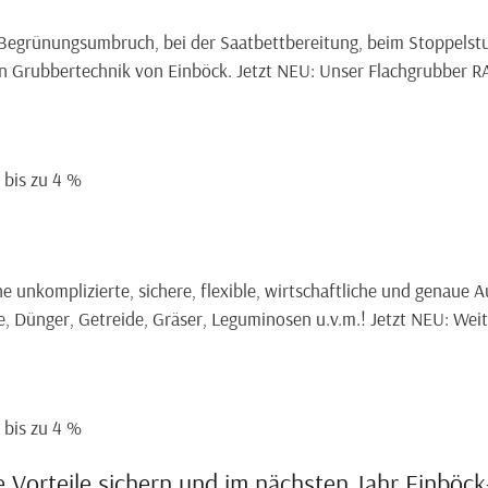
Begrünungsumbruch, bei der Saatbettbereitung, beim Stoppelstu
den Grubbertechnik von Einböck. Jetzt NEU: Unser Flachgrubber
= bis zu 4 %
e unkomplizierte, sichere, flexible, wirtschaftliche und genaue 
, Dünger, Getreide, Gräser, Leguminosen u.v.m.! Jetzt NEU: We
 bis zu 4 %
lle Vorteile sichern und im nächsten Jahr Einböc