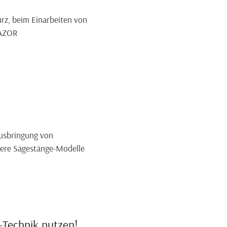
rz, beim Einarbeiten von
 RAZOR
Ausbringung von
itere Sägestänge-Modelle
k-Technik nutzen!