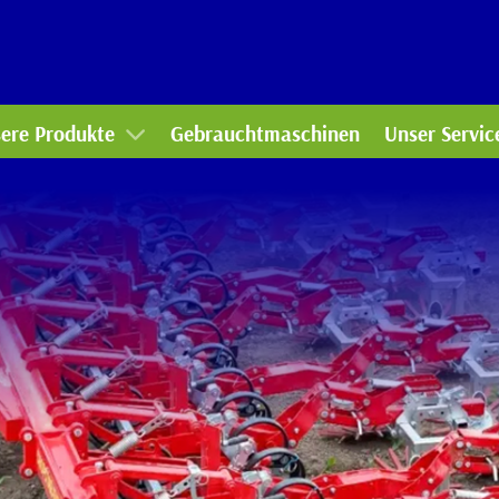
mmunaltechnik
Werkstatt
rtentechnik
Ersatzteile-
ere Produkte
Gebrauchtmaschinen
Unser Servic