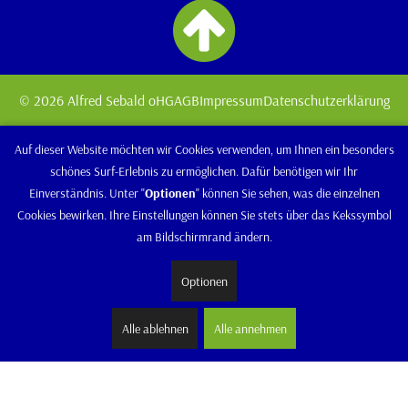
© 2026 Alfred Sebald oHG
AGB
Impressum
Datenschutzerklärung
Auf dieser Website möchten wir Cookies verwenden, um Ihnen ein besonders
schönes Surf-Erlebnis zu ermöglichen. Dafür benötigen wir Ihr
Einverständnis. Unter "
Optionen
" können Sie sehen, was die einzelnen
Cookies bewirken. Ihre Einstellungen können Sie stets über das Kekssymbol
am Bildschirmrand ändern.
Optionen
Alle ablehnen
Alle annehmen