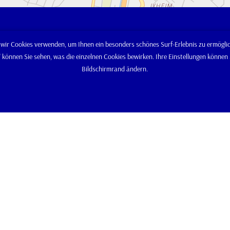
Start
Öffnungszeiten
wir Cookies verwenden, um Ihnen ein besonders schönes Surf-Erlebnis zu ermöglic
Unser Leitbild
" können Sie sehen, was die einzelnen Cookies bewirken. Ihre Einstellungen könne
Unser Team
Montag – Donnerstag
Bildschirmrand ändern.
Unsere
08:00 Uhr bis 12:00 | 13:00 Uhr bis 16:45
Firmengeschich
Uhr
Arbeiten bei uns
Bildergalerie
Freitag
Landtechnik
08:00 Uhr bis 12:00 | 13:00 Uhr bis 16:30
Kommunaltechn
Uhr
Gartentechnik
© 2026 Alfred Sebald oHG
AGB
Impressum
Datenschutzerklärung