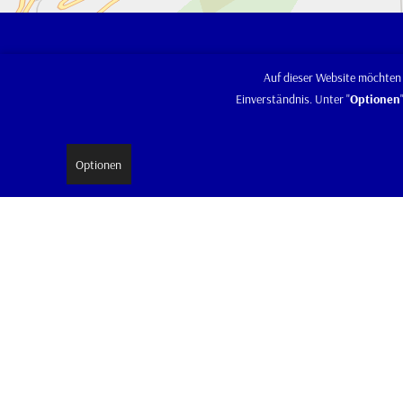
Alfred Sebald oHG
Auf dieser Website möchten 
Einverständnis. Unter "
Optionen
Jakob-Leyser-Straße 5 – 8
66482 Zweibrücken
Optionen
Tel.:
06332 / 75513
Fax.:
06332 / 15614
info@sebald-
Mail:
landmaschinen.de