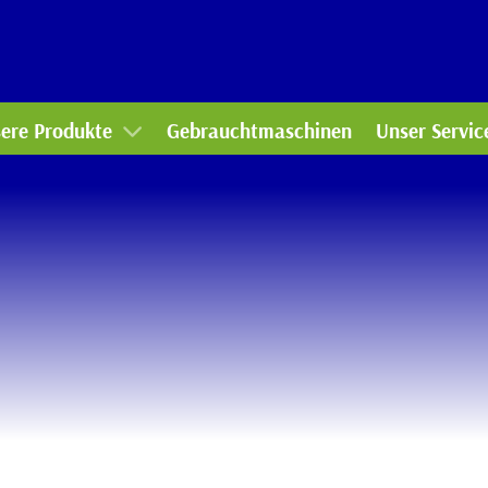
mmunaltechnik
Werkstatt
rtentechnik
Ersatzteile-
ere Produkte
Gebrauchtmaschinen
Unser Servic