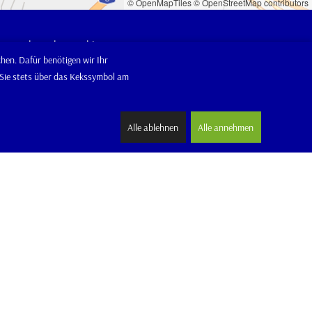
© OpenMapTiles
© OpenStreetMap contributors
Gebrauchtmaschinen
hen. Dafür benötigen wir Ihr
Verkauf
n Sie stets über das Kekssymbol am
Werkstatt
Ersatzteile-Lager
te
News
Alle ablehnen
Alle annehmen
Aktionen
Termine
Miete
ik
Kontakt