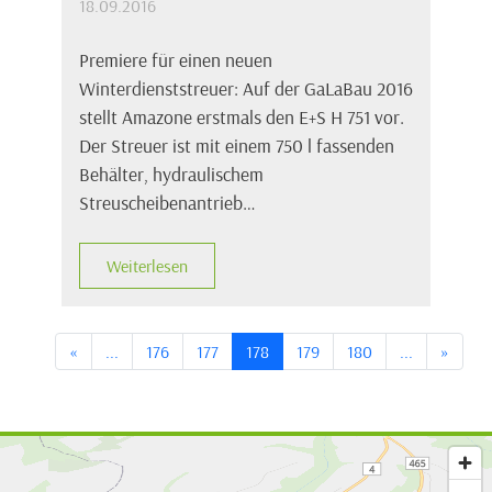
18.09.2016
Premiere für einen neuen
Winterdienststreuer: Auf der GaLaBau 2016
stellt Amazone erstmals den E+S H 751 vor.
Der Streuer ist mit einem 750 l fassenden
Behälter, hydraulischem
Streuscheibenantrieb…
Weiterlesen
«
...
176
177
178
179
180
...
»